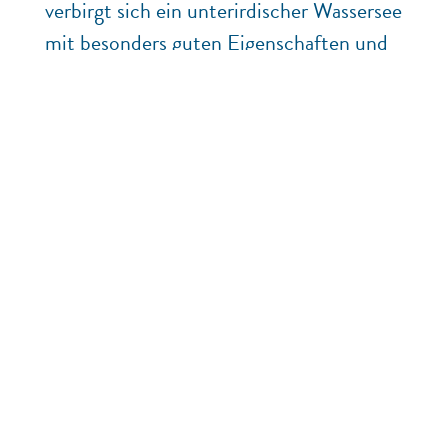
verbirgt sich ein unterirdischer Wassersee
mit besonders guten Eigenschaften und
einem hohen Mineralstoffgehalt. Wenn
das Wasser in oberirdische Salzpfannen
gefördert wird, verdunstet das Wasser
und zurück bleiben die besonderen
Kristalle. Bei der Salzernte enthält jedes
einzelne Korn nur 65 % Natriumchlorid
und sogar 30 % Kaliumchlorid. Die
einzigartige Zusammensetzung jedes
Kristalls ergibt ein Salz mit niedrigem
Natriumgehalt, aber mit dem Geschmack
von normalem Meersalz.