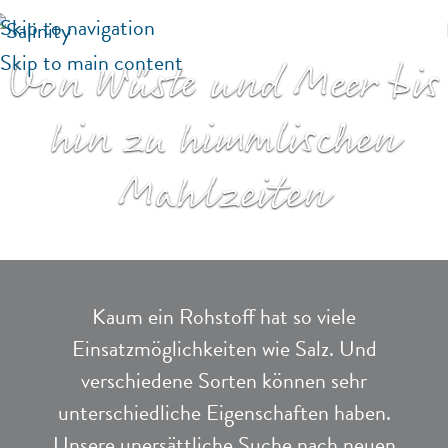
Skip to navigation
Skip to main content
Von Wüste und Meer bis
hin zu himmlischen
Mahlzeiten
Kaum ein Rohstoff hat so viele
Einsatzmöglichkeiten wie Salz. Und
verschiedene Sorten können sehr
unterschiedliche Eigenschaften haben.
Unsere unersättliche Suche nach neuen