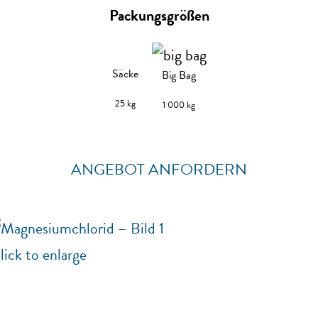
Packungsgrößen
Säcke
Big Bag
25 kg
1 000 kg
ANGEBOT ANFORDERN
lick to enlarge