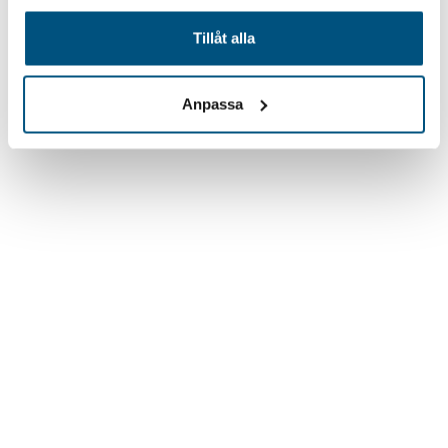
Über uns
Tillåt alla
Produkte
Anpassa
Unser Salz
Kontakt
Impressum
Salinity Group AB
Nellickevägen 20
412 63 Göteborg
Schweden
Vertreten durch: Marit Börjesson