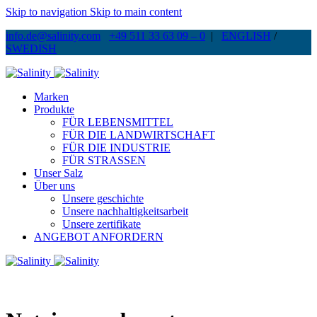
Skip to navigation
Skip to main content
info.de@salinity.com
+49 511 33 63 09 – 0
|
ENGLISH
/
SWEDISH
Marken
Produkte
FÜR LEBENSMITTEL
FÜR DIE LANDWIRTSCHAFT
FÜR DIE INDUSTRIE
FÜR STRASSEN
Unser Salz
Über uns
Unsere geschichte
Unsere nachhaltigkeitsarbeit
Unsere zertifikate
ANGEBOT ANFORDERN