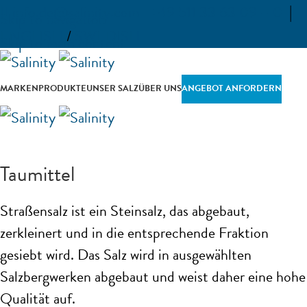
info.de@salinity.com
+49 511 33 63 09 – 0
|
Skip to navigation
ENGLISH
/
SWEDISH
Skip to main content
MARKEN
PRODUKTE
UNSER SALZ
ÜBER UNS
ANGEBOT ANFORDERN
Taumittel
Straßensalz ist ein Steinsalz, das abgebaut,
zerkleinert und in die entsprechende Fraktion
gesiebt wird. Das Salz wird in ausgewählten
Salzbergwerken abgebaut und weist daher eine hohe
Qualität auf.