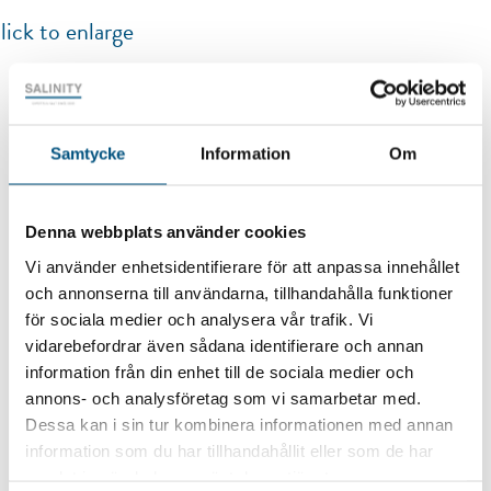
lick to enlarge
Samtycke
Information
Om
Staubbindung
Denna webbplats använder cookies
Vi använder enhetsidentifierare för att anpassa innehållet
Wasserenthärtung
och annonserna till användarna, tillhandahålla funktioner
för sociala medier och analysera vår trafik. Vi
vidarebefordrar även sådana identifierare och annan
information från din enhet till de sociala medier och
annons- och analysföretag som vi samarbetar med.
Dessa kan i sin tur kombinera informationen med annan
information som du har tillhandahållit eller som de har
samlat in när du har använt deras tjänster.