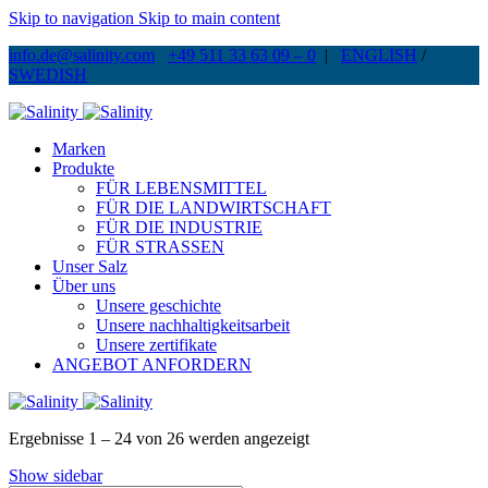
Skip to navigation
Skip to main content
info.de@salinity.com
+49 511 33 63 09 – 0
|
ENGLISH
/
SWEDISH
Marken
Produkte
FÜR LEBENSMITTEL
FÜR DIE LANDWIRTSCHAFT
FÜR DIE INDUSTRIE
FÜR STRASSEN
Unser Salz
Über uns
Unsere geschichte
Unsere nachhaltigkeitsarbeit
Unsere zertifikate
ANGEBOT ANFORDERN
Ergebnisse 1 – 24 von 26 werden angezeigt
Show sidebar