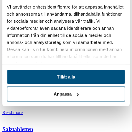
Vi använder enhetsidentifierare för att anpassa innehållet
och annonserna till användarna, tillhandahålla funktioner
Natriumbicarbonat
för sociala medier och analysera vår trafik. Vi
vidarebefordrar även sådana identifierare och annan
Read more
information från din enhet till de sociala medier och
annons- och analysföretag som vi samarbetar med.
Harnstoff
Dessa kan i sin tur kombinera informationen med annan
Read more
information som du har tillhandahållit eller som de har
samlat in när du har använt deras tjänster.
Steinsalz
Tillåt alla
Read more
Anpassa
Körniges Salz
Read more
Salztabletten